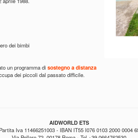
2 aprile 1988.
bero dei bimbi
zato un programma di
sostegno a distanza
cupa dei piccoli dal passato difficile.
AIDWORLD ETS
Partita Iva 11466251003 - IBAN IT55 I076 0103 2000 0004 6
Via Pellaro 72, 00178 Roma - Tel +39 0664762530