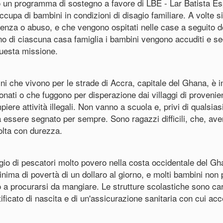
o un programma di sostegno a favore di LBE - Lar Batista Esp
 occupa di bambini in condizioni di disagio familiare. A volte s
enza o abuso, e che vengono ospitati nelle case a seguito de
erno di ciascuna casa famiglia i bambini vengono accuditi e s
 questa missione.
ni che vivono per le strade di Accra, capitale del Ghana, è i
nati o che fuggono per disperazione dai villaggi di provenie
piere attività illegali. Non vanno a scuola e, privi di qualsiasi
essere segnato per sempre. Sono ragazzi difficili, che, avend
volta con durezza.
gio di pescatori molto povero nella costa occidentale del Gha
minima di povertà di un dollaro al giorno, e molti bambini no
no a procurarsi da mangiare. Le strutture scolastiche sono ca
ificato di nascita e di un'assicurazione sanitaria con cui ac