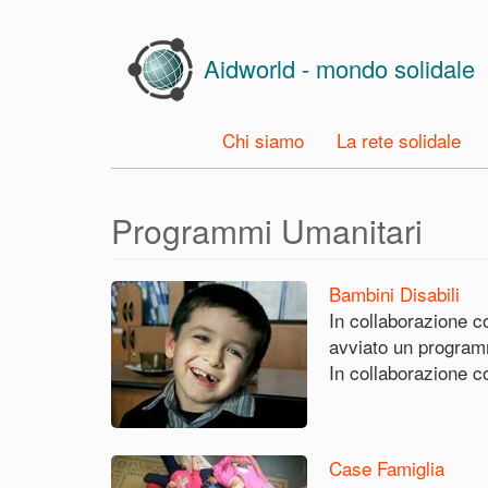
Skip
to
Aidworld - mondo solidale
main
content
Chi siamo
La rete solidale
Programmi Umanitari
Bambini Disabili
In collaborazione c
avviato un programm
In collaborazione co
Case Famiglia