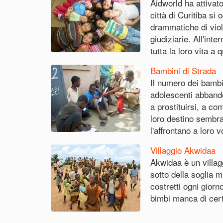
Aidworld ha attivat
città di Curitiba si
drammatiche di viol
giudiziarie. All'int
tutta la loro vita a
Bambini di Strada
Il numero dei bambi
adolescenti abbando
a prostituirsi, a com
loro destino sembra 
l'affrontano a loro 
Villaggio Akwidaa
Akwidaa è un villag
sotto della soglia 
costretti ogni gior
bimbi manca di cert