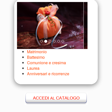
Matrimonio
Battesimo
Comunione e cresima
Laurea
Anniversari e ricorrenze