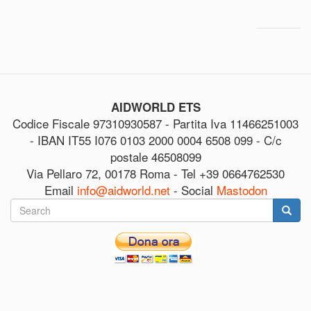
AIDWORLD ETS
Codice Fiscale 97310930587 - Partita Iva 11466251003
- IBAN IT55 I076 0103 2000 0004 6508 099 - C/c
postale 46508099
Via Pellaro 72, 00178 Roma - Tel +39 0664762530
Email
info@aidworld.net
- Social
Mastodon
Search
form
Search