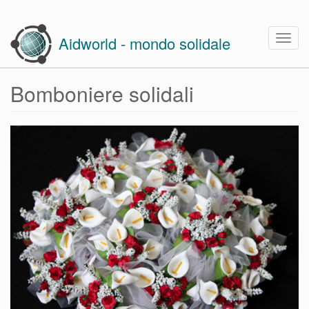
Skip
to
Togg
Aidworld - mondo solidale
main
navig
content
Bomboniere solidali