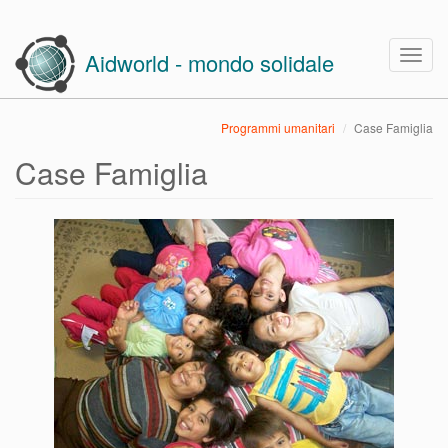
Skip
to
Togg
Aidworld - mondo solidale
main
navig
content
Programmi umanitari
Case Famiglia
Case Famiglia