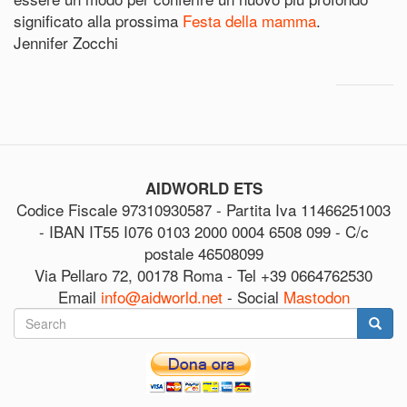
significato alla prossima
Festa della mamma
.
Jennifer Zocchi
AIDWORLD ETS
Codice Fiscale 97310930587 - Partita Iva 11466251003
- IBAN IT55 I076 0103 2000 0004 6508 099 - C/c
postale 46508099
Via Pellaro 72, 00178 Roma - Tel +39 0664762530
Email
info@aidworld.net
- Social
Mastodon
Search
form
Search