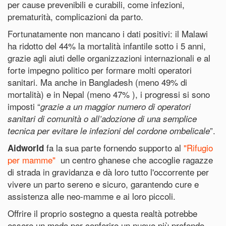
per cause prevenibili e curabili, come infezioni,
prematurità, complicazioni da parto.
Fortunatamente non mancano i dati positivi: il Malawi
ha ridotto del 44% la mortalità infantile sotto i 5 anni,
grazie agli aiuti delle organizzazioni internazionali e al
forte impegno politico per formare molti operatori
sanitari. Ma anche in Bangladesh (meno 49% di
mortalità) e in Nepal (meno 47% ), i progressi si sono
imposti “
grazie a un maggior numero di operatori
sanitari di comunità o all’adozione di una semplice
”.
tecnica per evitare le infezioni del cordone ombelicale
fa la sua parte fornendo supporto al
"Rifugio
Aidworld
per mamme"
un centro ghanese che accoglie ragazze
di strada in gravidanza e dà loro tutto l'occorrente per
vivere un parto sereno e sicuro, garantendo cure e
assistenza alle neo-mamme e ai loro piccoli.
Offrire il proprio sostegno a questa realtà potrebbe
essere un modo per conferire un nuovo più profondo