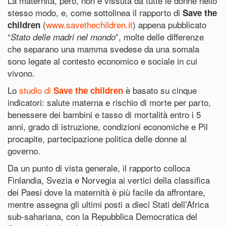
La maternità, però, non è vissuta da tutte le donne nello
stesso modo, e, come sottolinea il rapporto di
Save the
(
www.savethechildren.it
) appena pubblicato
children
“
”, molte delle differenze
Stato delle madri nel mondo
che separano una mamma svedese da una somala
sono legate al contesto economico e sociale in cui
vivono.
Lo
studio di
è basato su cinque
Save the children
indicatori: salute materna e rischio di morte per parto,
benessere dei bambini e tasso di mortalità entro i 5
anni, grado di istruzione, condizioni economiche e Pil
procapite, partecipazione politica delle donne al
governo.
Da un punto di vista generale, il rapporto colloca
Finlandia, Svezia e Norvegia ai vertici della classifica
dei Paesi dove la maternità è più facile da affrontare,
mentre assegna gli ultimi posti a dieci Stati dell’Africa
sub-sahariana, con la Repubblica Democratica del