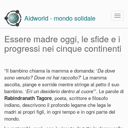
Skip
to
Togg
Aidworld - mondo solidale
main
navig
content
Essere madre oggi, le sfide e i
progressi nei cinque continenti
“Il bambino chiama la mamma e domanda: ‘
Da dove
’ La mamma
sono venuto? Dove mi hai raccolto?
ascolta, piange e sorride mentre stringe al petto il suo
bambino. ‘
’”. Le parole di
Eri un desiderio dentro al cuore
, poeta, scrittore e filosofo
Rabindranath Tagore
indiano, descrivono il profondo legame che lega le
madri ai propri figli, in ogni tempo e in ogni parte del
mondo.