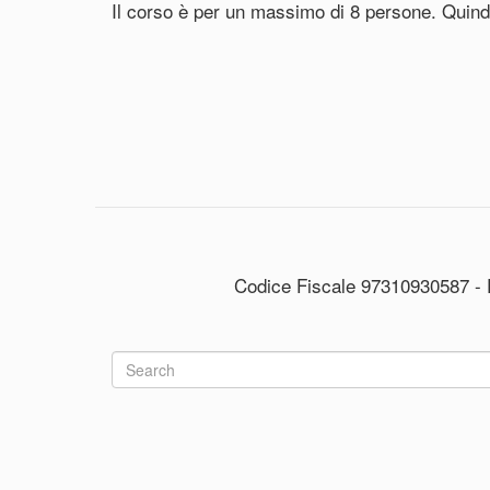
Il corso è per un massimo di 8 persone. Quindi..
Codice Fiscale 97310930587 - 
Search
form
Search