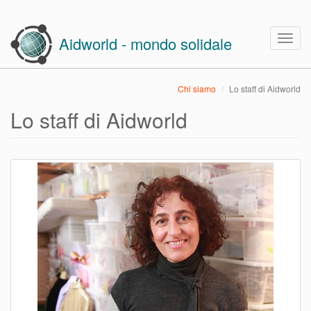
Skip
to
Togg
Aidworld - mondo solidale
main
navig
content
Chi siamo
Lo staff di Aidworld
Lo staff di Aidworld